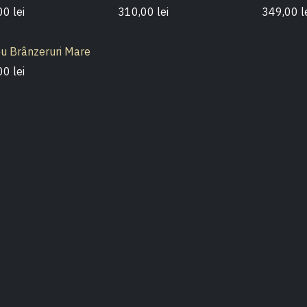
00
lei
310,00
lei
349,00
l
ou Brânzeruri Mare
00
lei