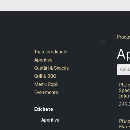
Sari la conținut
Produ
Categorii
Ap
Toate produsele
Aperitive
Gustări & Snacks
Grill & BBQ
Meniu Copii
Plato
Speci
Evenimente
Inte
349,
Etichete
Aperitive
Plato
Mare