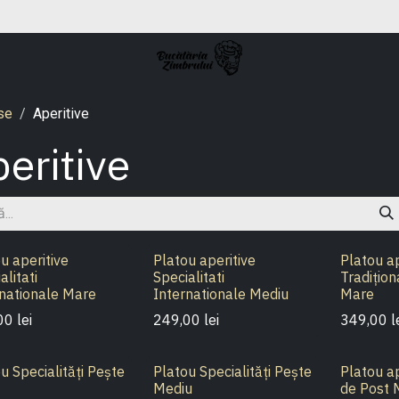
Acasă
Magazin
Stiri
Despr
se
Aperitive
eritive
u aperitive
Platou aperitive
Platou ap
alitati
Specialitati
Tradițio
rnationale Mare
Internationale Mediu
Mare
00
lei
249,00
lei
349,00
l
u Specialități Pește
Platou Specialități Pește
Platou a
Mediu
de Post 