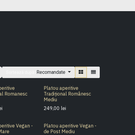
e noi
Politici & Confidentialitate
Contactați-ne
Recomandate
Sortează după:
eritive
Platou aperitive
nal Romanesc
Tradițional Românesc
Mediu
ei
249,00
lei
peritive Vegan -
Platou aperitive Vegan -
Mare
de Post Mediu