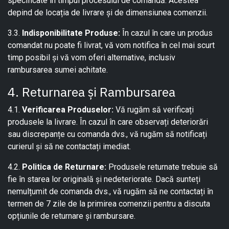
specificate în timpul procesului de comandă. Acestea
depind de locația de livrare și de dimensiunea comenzii.
3.3.
Indisponibilitate Produse:
În cazul în care un produs
comandat nu poate fi livrat, vă vom notifica în cel mai scurt
timp posibil și vă vom oferi alternative, inclusiv
rambursarea sumei achitate.
4. Returnarea și Rambursarea
4.1.
Verificarea Produselor:
Vă rugăm să verificați
produsele la livrare. În cazul în care observați deteriorări
sau discrepanțe cu comanda dvs., vă rugăm să notificați
curierul și să ne contactați imediat.
4.2.
Politica de Returnare:
Produsele returnate trebuie să
fie în starea lor originală și nedeteriorate. Dacă sunteți
nemulțumit de comanda dvs., vă rugăm să ne contactați în
termen de 7 zile de la primirea comenzii pentru a discuta
opțiunile de returnare și rambursare.